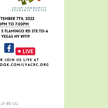
119, EE. UU.