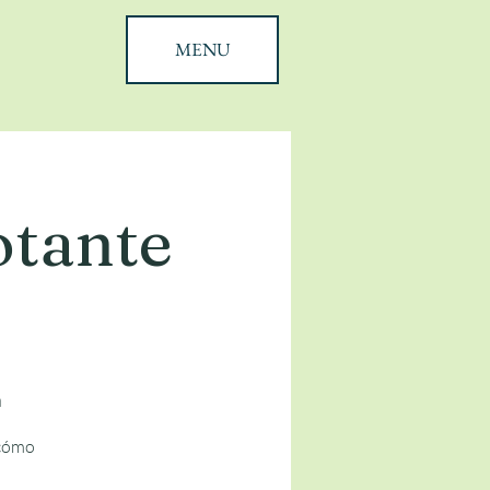
MENU
otante
a
 cómo