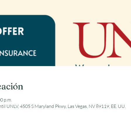
cación
0 p.m.
ntil UNLV, 4505 S Maryland Pkwy, Las Vegas, NV 89119, EE. UU.