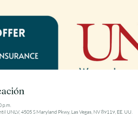
cación
0 p.m.
ntil UNLV, 4505 S Maryland Pkwy, Las Vegas, NV 89119, EE. UU.