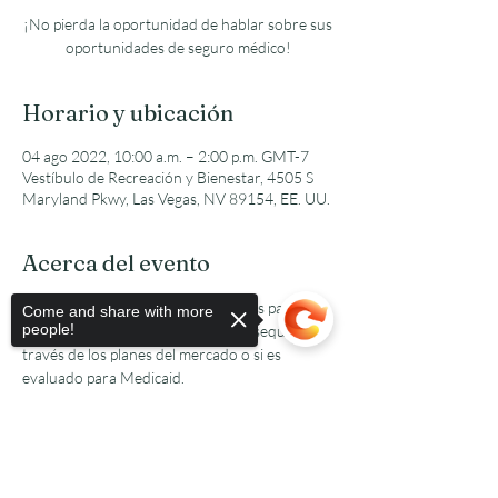
¡No pierda la oportunidad de hablar sobre sus
oportunidades de seguro médico!
Horario y ubicación
04 ago 2022, 10:00 a.m. – 2:00 p.m. GMT-7
Vestíbulo de Recreación y Bienestar, 4505 S
Maryland Pkwy, Las Vegas, NV 89154, EE. UU.
Acerca del evento
Obtenga respuestas a sus preguntas para ver 
Come and share with more
people!
si califica para un seguro de salud asequible a 
través de los planes del mercado o si es 
evaluado para Medicaid.
Sorry, the checkout page does not