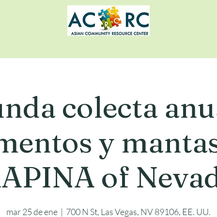
nda colecta anu
imentos y mantas
APINA of Neva
mar 25 de ene
  |  
700 N St, Las Vegas, NV 89106, EE. UU.