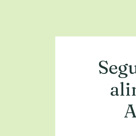
Segu
al
A